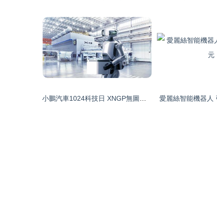
小鵬汽車1024科技日 XNGP無圖智駕開啟新篇章，自研雙足機器人亮相展現未來智能生態
愛麗絲智能機器人