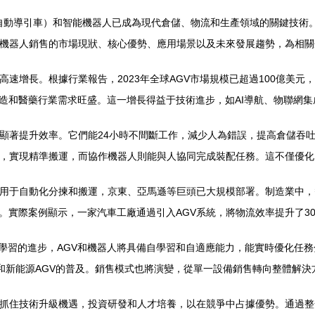
V（自動導引車）和智能機器人已成為現代倉儲、物流和生產領域的關鍵技
能機器人銷售的市場現狀、核心優勢、應用場景以及未來發展趨勢，為相
速增長。根據行業報告，2023年全球AGV市場規模已超過100億美元，
造和醫藥行業需求旺盛。這一增長得益于技術進步，如AI導航、物聯網集
作顯著提升效率。它們能24小時不間斷工作，減少人為錯誤，提高倉儲吞
置，實現精準搬運，而協作機器人則能與人協同完成裝配任務。這不僅優
車用于自動化分揀和搬運，京東、亞馬遜等巨頭已大規模部署。制造業中
。實際案例顯示，一家汽車工廠通過引入AGV系統，將物流效率提升了3
器學習的進步，AGV和機器人將具備自學習和自適應能力，能實時優化任
動和新能源AGV的普及。銷售模式也將演變，從單一設備銷售轉向整體解
應抓住技術升級機遇，投資研發和人才培養，以在競爭中占據優勢。通過