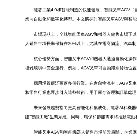
隨著工業4.0和智能制造的快速發展，智能叉車AG
業向自動化和數字化轉型。本文將探討智能叉車AGV與智
市場現狀上，全球智能叉車AGV和機器人銷售市場正以高
人銷售年增長率保持在20%以上，尤其在電商物流、汽車制
核心優勢方面，智能叉車AGV和機器人通過自動化操
復雜環境中安全運行。例如，AGV叉車可自動識別貨物位
應用場景廣泛覆蓋多個行業。在倉儲物流中，AGV叉
和零售行業也逐步引入這些技術，用于庫存管理和訂單處理
未來發展趨勢指向更高智能化和集成化。隨著AI和機
建“智能工廠”生態系統。同時，環保和節能需求將推動電
智能叉車AGV和智能機器人銷售市場前景廣闊，企業