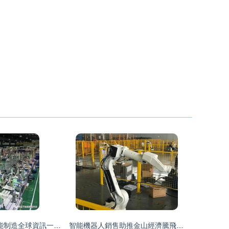
智訊|工業4.0智能制造全球資訊一周要聞回顧 智能機器人銷售市場動態與未來展望
智能機器人銷售助推金山經濟騰飛，科創賦能惠及118家企業