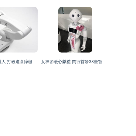
Obi智能進食機器人 打破進食障礙壁壘，重拾家庭共餐溫馨
女神節暖心獻禮 閔行首發38臺智能零售機器人，點亮3.8折消費新體驗