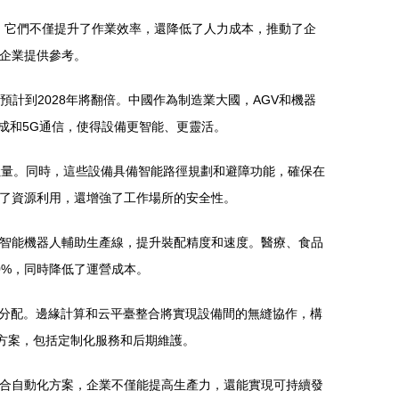
術。它們不僅提升了作業效率，還降低了人力成本，推動了企
關企業提供參考。
預計到2028年將翻倍。中國作為制造業大國，AGV和機器
成和5G通信，使得設備更智能、更靈活。
吐量。同時，這些設備具備智能路徑規劃和避障功能，確保在
化了資源利用，還增強了工作場所的安全性。
，智能機器人輔助生產線，提升裝配精度和速度。醫療、食品
0%，同時降低了運營成本。
務分配。邊緣計算和云平臺整合將實現設備間的無縫協作，構
決方案，包括定制化服務和后期維護。
整合自動化方案，企業不僅能提高生產力，還能實現可持續發