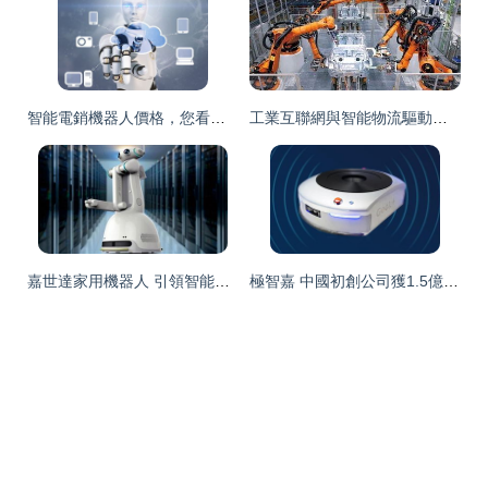
智能電銷機器人價格，您看合適嗎？——智能機器人銷售的價值解析
工業互聯網與智能物流驅動下，300276連續四日上漲引關注
嘉世達家用機器人 引領智能新生活的領跑者
極智嘉 中國初創公司獲1.5億美元融資，專注倉庫物流機器人研發