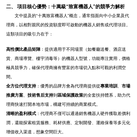
二、 項目核心優勢：十萬級“致富機器人”的競爭力解析
文中提及的“十萬致富機器人”概念，通常指面向中小企業及代
理商，以相對親民的投資額度即可啟動的機器人銷售或代理項目。
這類項目的吸引力在于：
高性價比產品矩陣
：提供適用于不同場景（如餐廳送餐、酒店送
貨、商場導覽、樓宇消毒等）的機器人型號，功能專注實用，價格
極具競爭力，確保代理商擁有豐富的市場切入點和可觀的利潤空
間。
全方位代理支持
：優秀的品牌方會為代理商提供從
專業培訓
、
市場
推廣方案
、
技術售后支持
到
區域保護政策
的全套扶持體系，助力代
理商快速打開本地市場，構建可持續的商業模式。
清晰的盈利模式
：代理商不僅可以通過銷售機器人硬件獲取差價利
潤，還能探索租賃服務、耗材供應、定制開發、運維保養等多元化
增值收入渠道，想象空間巨大。