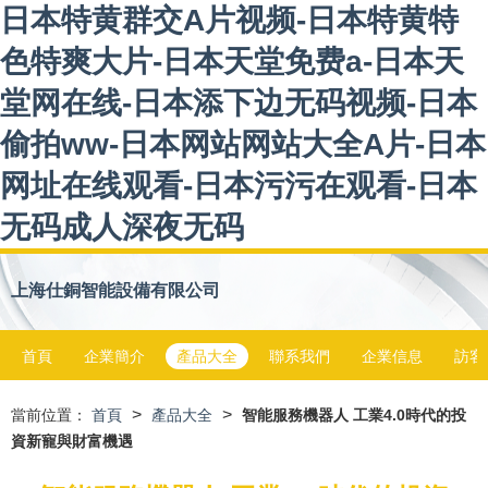
日本特黄群交A片视频-日本特黄特
色特爽大片-日本天堂免费a-日本天
堂网在线-日本添下边无码视频-日本
偷拍ww-日本网站网站大全A片-日本
网址在线观看-日本污污在观看-日本
无码成人深夜无码
上海仕銅智能設備有限公司
首頁
企業簡介
產品大全
聯系我們
企業信息
訪客
>
>
當前位置：
首頁
產品大全
智能服務機器人 工業4.0時代的投
資新寵與財富機遇